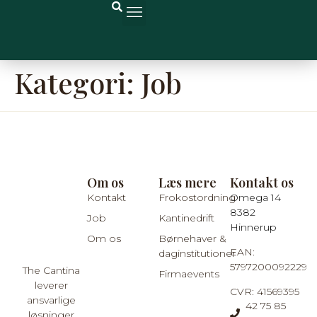
Børnehaver og Daginstitutioner
Log ind på Kanpla
Kategori:
Job
Om os
Læs mere
Kontakt os
Kontakt
Frokostordning
Omega 14
8382
Job
Kantinedrift
Hinnerup
Om os
Børnehaver &
EAN:
daginstitutioner
5797200092229
The Cantina
Firmaevents
leverer
CVR: 41569395
ansvarlige
42 75 85
løsninger