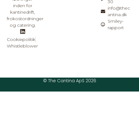
30
inden for
info@thec
kantinedrift,
antina.dk
frokostordninger
Smiley-
og catering.
rapport
Cookiepolitik
Whistleblower
© The Cantina ApS 2026