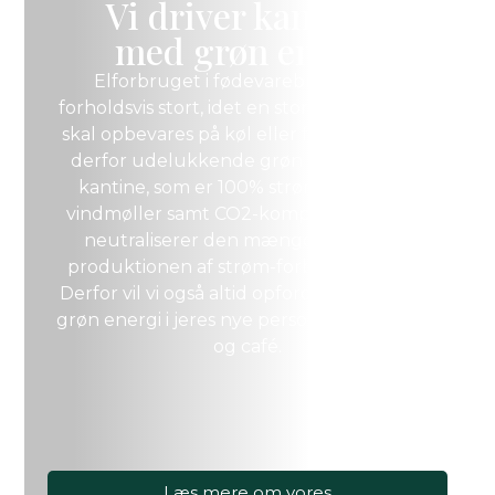
Vi driver kantiner
med grøn energi
Elforbruget i fødevarebranchen er
forholdsvis stort, idet en stor del af varerne
skal opbevares på køl eller frost. Vi bruger
derfor udelukkende grøn energi i vores
kantine, som er 100% strøm fra danske
vindmøller samt CO2-kompensation, som
neutraliserer den mængde CO2, som
produktionen af strøm-forbrug udleder.
Derfor vil vi også altid opfordre til at bruge
grøn energi i jeres nye personalerestaurant
og café.
Læs mere om vores